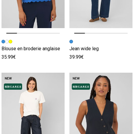
Image précédente
Image suivante
Image précédente
Image suivante
Blouse en broderie anglaise
Jean wide leg
35.99€
39.99€