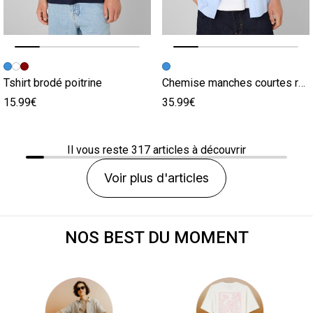
Image précédente
Image suivante
Image précédente
Image suivante
Tshirt brodé poitrine
Chemise manches courtes rayées
15.99€
35.99€
Il vous reste
317
articles à découvrir
Voir plus d'articles
NOS BEST DU MOMENT