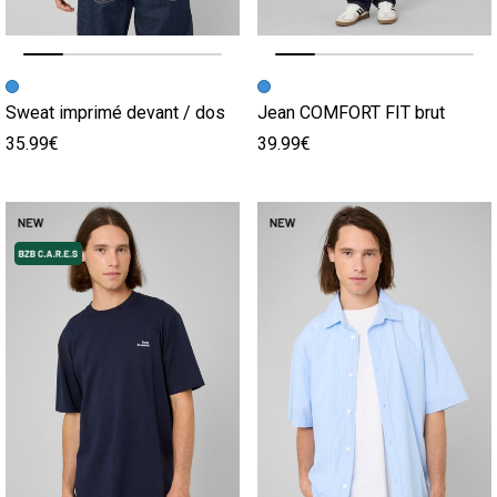
Image précédente
Image suivante
Image précédente
Image suivante
Sweat imprimé devant / dos
Jean COMFORT FIT brut
35.99€
39.99€