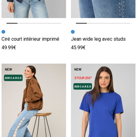
Image précédente
Image suivante
Image précédente
Image suivante
Ciré court intérieur imprimé
Jean wide leg avec studs
49.99€
45.99€