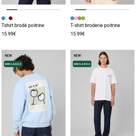
Image précédente
Image suivante
Image précédente
Image suivante
Tshirt brodé poitrine
T-shirt broderie poitrine
15.99€
15.99€