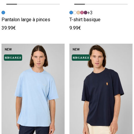
Image précédente
Image suivante
Image précédente
Image suivante
+3
Pantalon large à pinces
T-shirt basique
39.99€
9.99€