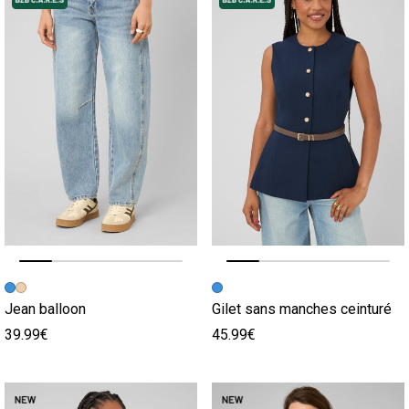
Image précédente
Image suivante
Image précédente
Image suivante
Jean balloon
Gilet sans manches ceinturé
39.99€
45.99€