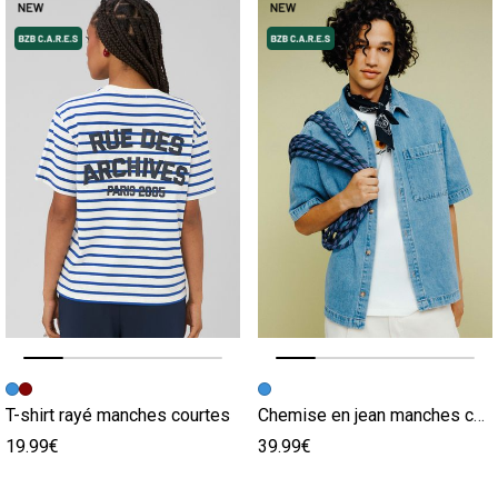
Image précédente
Image suivante
Image précédente
Image suivante
T-shirt rayé manches courtes
Chemise en jean manches courtes
19.99€
39.99€