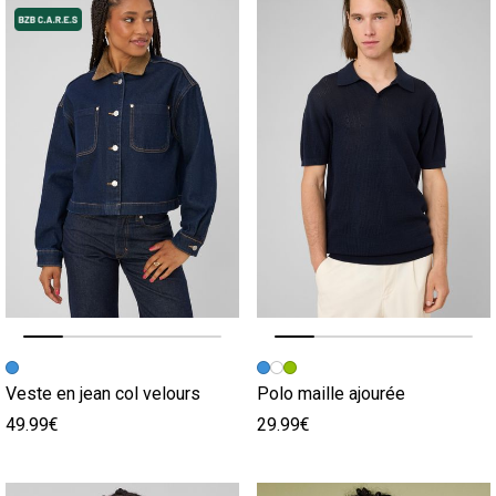
Image précédente
Image suivante
Image précédente
Image suivante
Veste en jean col velours
Polo maille ajourée
49.99€
29.99€