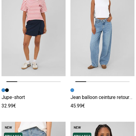
Image précédente
Image suivante
Image précédente
Image suivante
Jupe-short
Jean balloon ceinture retournée
32.99€
45.99€