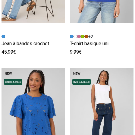
Image précédente
Image suivante
Image précédente
Image suivante
+2
Jean à bandes crochet
T-shirt basique uni
45.99€
9.99€