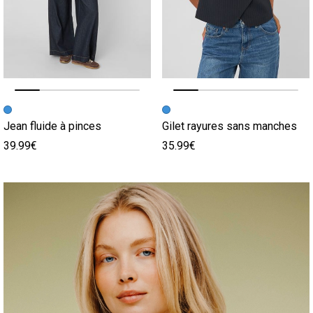
Image précédente
Image suivante
Image précédente
Image suivante
Jean fluide à pinces
Gilet rayures sans manches
39.99€
35.99€