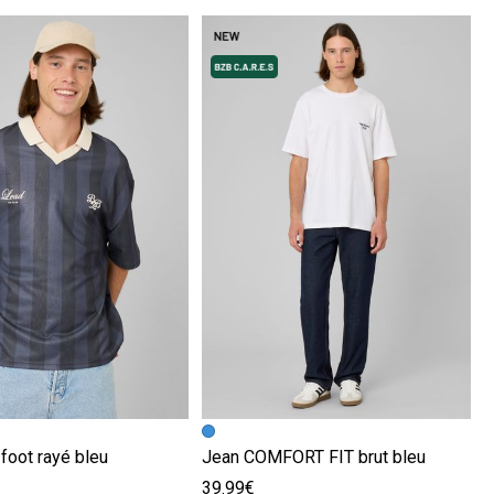
écédente
ivante
Image précédente
Image suivante
 foot rayé bleu
Jean COMFORT FIT brut bleu
39.99€