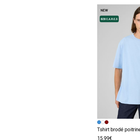
Image précédent
Image suivante
Tshirt brodé poitrin
15.99€