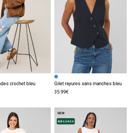
écédente
ivante
Image précédente
Image suivante
ndes crochet bleu
Gilet rayures sans manches bleu
35.99€