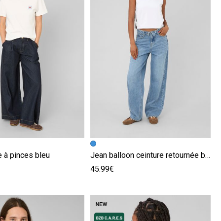
écédente
ivante
Image précédente
Image suivante
e à pinces bleu
Jean balloon ceinture retournée bleu
45.99€