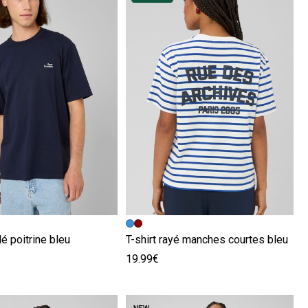
écédente
ivante
Image précédente
Image suivante
dé poitrine bleu
T-shirt rayé manches courtes bleu
19.99€