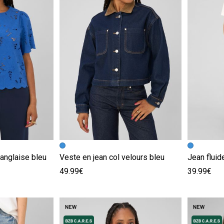
e
Image précédente
Image suivante
Image pr
Image su
anglaise bleu
Veste en jean col velours bleu
Jean fluid
49.99€
39.99€