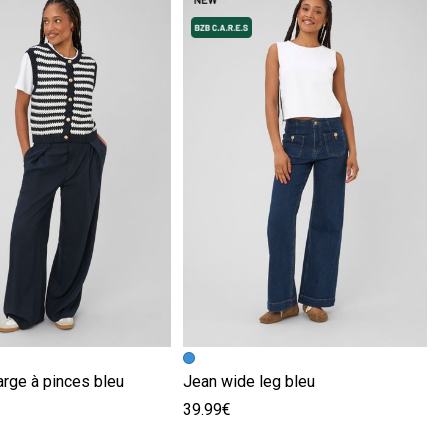
écédente
ivante
Image précédente
Image suivante
arge à pinces bleu
Jean wide leg bleu
39.99€