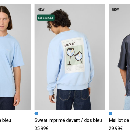
e
Image précédente
Image suivante
Image pr
Image su
e bleu
Sweat imprimé devant / dos bleu
Maillot de
35.99€
29.99€