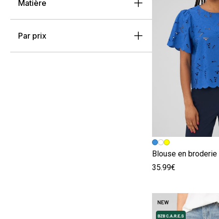
Matière
Par prix
Image précédent
Image suivante
Blouse en broderie 
35.99€