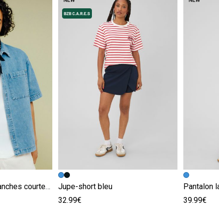
e
Image précédente
Image suivante
Image pr
Image su
Chemise en jean manches courtes bleu
Jupe-short bleu
Pantalon l
32.99€
39.99€