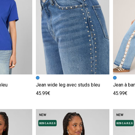
e
Image précédente
Image suivante
Image pr
Image su
bleu
Jean wide leg avec studs bleu
Jean à ba
45.99€
45.99€