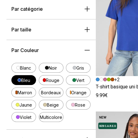
Par catégorie
Par taille
Par Couleur
Blanc
Noir
Gris
Image précédent
Image suivante
+2
Bleu
Rouge
Vert
T-shirt basique uni 
Marron
Bordeaux
Orange
9.99€
Jaune
Beige
Rose
Violet
Multicolore