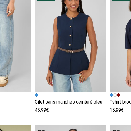
e
Image précédente
Image suivante
Image pr
Image su
Gilet sans manches ceinturé bleu
Tshirt bro
45.99€
15.99€