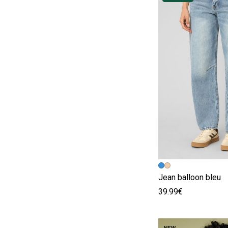
Image précédent
Image suivante
Jean balloon bleu
39.99€