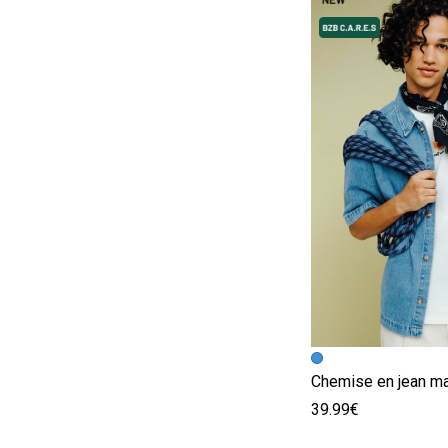
Image précédent
Image suivante
39.99€