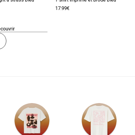
17.99€
écouvrir