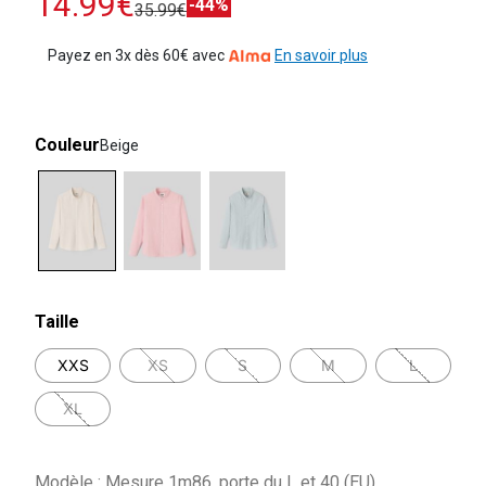
14.99€
-44%
35.99€
Payez en 3x dès 60€ avec
En savoir plus
Couleur
Beige
selected
Taille
XXS
XS
S
M
L
XL
Modèle : Mesure 1m86, porte du L et 40 (EU)