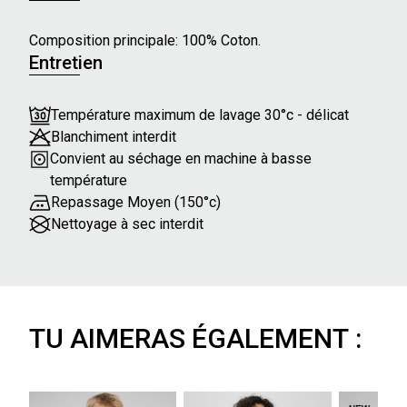
poignet, boutons gravés BZB
Composition principale: 100% Coton.
TAILLE ET COUPE
-Coupe droite sans pince au dos
Entretien
- Le mannequin porte une taille L et mesure 1m85
Température maximum de lavage 30°c - délicat
Blanchiment interdit
Convient au séchage en machine à basse
température
Repassage Moyen (150°c)
Nettoyage à sec interdit
TU AIMERAS ÉGALEMENT :