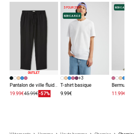
+3
+
Pantalon de ville fluide viscose lin
T-shirt basique
Bermuda e
19.99€
45.99€
-57%
9.99€
11.99€
29.