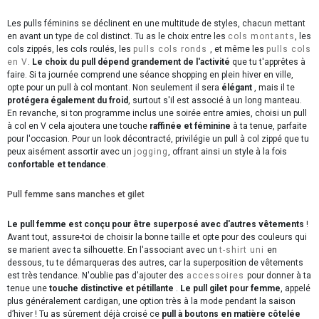
Les pulls féminins se déclinent en une multitude de styles, chacun mettant
en avant un type de col distinct. Tu as le choix entre les
cols montants
, les
cols zippés, les cols roulés, les
pulls cols ronds
, et même les
pulls cols
en V
.
Le choix du pull dépend grandement de l'activité
que tu t'apprêtes à
faire. Si ta journée comprend une séance shopping en plein hiver en ville,
opte pour un pull à col montant. Non seulement il sera
élégant
, mais il te
protégera également du froid
, surtout s'il est associé à un long manteau.
En revanche, si ton programme inclus une soirée entre amies, choisi un pull
à col en V cela ajoutera une touche
raffinée et féminine
à ta tenue, parfaite
pour l'occasion. Pour un look décontracté, privilégie un pull à col zippé que tu
peux aisément assortir avec un
jogging
, offrant ainsi un style à la fois
confortable et tendance
.
Pull femme sans manches et gilet
Le pull femme est conçu pour être superposé avec d'autres vêtements
!
Avant tout, assure-toi de choisir la bonne taille et opte pour des couleurs qui
se marient avec ta silhouette. En l'associant avec un
t-shirt uni
en
dessous, tu te démarqueras des autres, car la superposition de vêtements
est très tendance. N'oublie pas d'ajouter des
accessoires
pour donner à ta
tenue une
touche distinctive et pétillante
.
Le pull gilet pour femme
, appelé
plus généralement cardigan, une option très à la mode pendant la saison
d’hiver ! Tu as sûrement déjà croisé ce
pull à boutons en matière côtelée