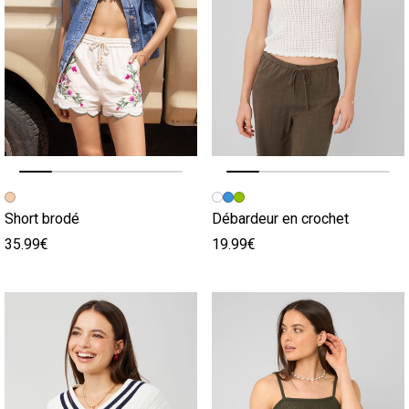
Image précédente
Image suivante
Image précédente
Image suivante
Short brodé
Débardeur en crochet
35.99€
19.99€