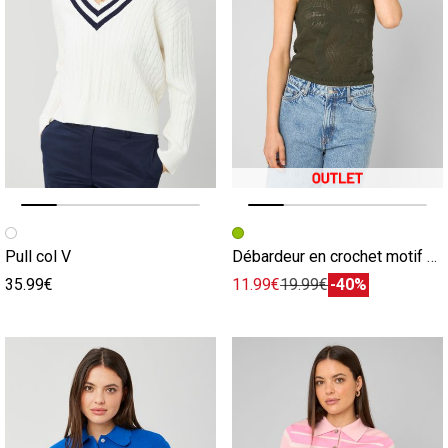
Image précédente
Image suivante
Image précédente
Image suivante
Pull col V
Débardeur en crochet motif palmier
35.99€
11.99€
19.99€
-40%