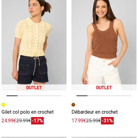
Image précédente
Image suivante
Image précédente
Image suivante
Gilet col polo en crochet
Débardeur en crochet
24.99€
29.99€
-17%
17.99€
25.99€
-31%