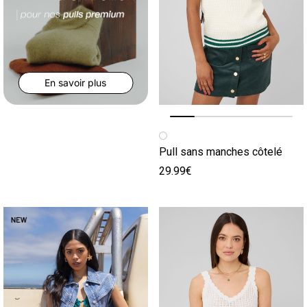
En savoir plus
Image précédente
Image suivante
Pull sans manches côtelé
29.99€