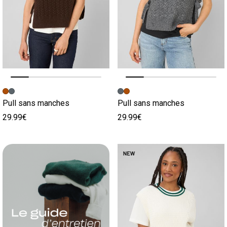
Image précédente
Image suivante
Image précédente
Image suivante
Pull sans manches
Pull sans manches
29.99€
29.99€