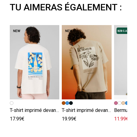
TU AIMERAS ÉGALEMENT :
+
T-shirt imprimé devant / dos
T-shirt imprimé devant / dos
Bermuda e
17.99€
19.99€
11.99€
29.