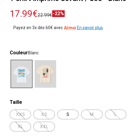
17.99€
-22%
22.99€
Payez en 3x dès 60€ avec
En savoir plus
Couleur
Blanc
selected
Taille
XXS
XS
S
M
L
XL
XXL