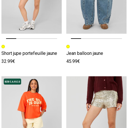
Image précédente
Image suivante
Image précédente
Image suivante
Short jupe portefeuille jaune
Jean balloon jaune
32.99€
45.99€