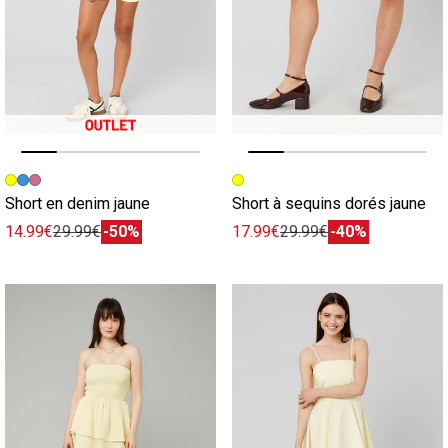
Image précédente
Image suivante
Image précédente
Image suivante
Short en denim jaune
Short à sequins dorés jaune
14.99€
29.99€
-50%
17.99€
29.99€
-40%