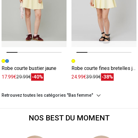
Image précédente
Image suivante
Image précédente
Image suivante
Robe courte bustier jaune
Robe courte fines bretelles jaune
17.99€
29.99€
-40%
24.99€
39.99€
-38%
Retrouvez toutes les catégories "Bas femme"
NOS BEST DU MOMENT