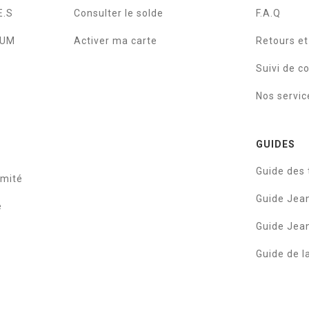
E.S
Consulter le solde
F.A.Q
IUM
Activer ma carte
Retours e
Suivi de 
Nos servic
GUIDES
Guide des t
rmité
Guide Je
e
Guide Je
Guide de l