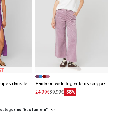
e
Image précédente
Image suivante
Robe longue à découpes dans le dos violet
Pantalon wide leg velours cropped violet
24.99€
39.99€
-38%
s catégories "Bas femme"