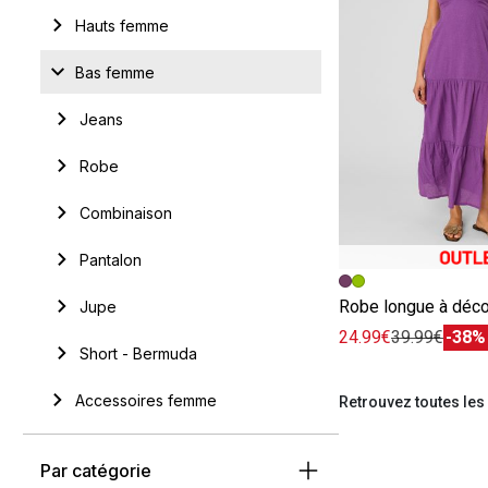
Hauts femme
Bas femme
Jeans
Robe
Combinaison
Pantalon
Image précédent
Image suivante
Jupe
24.99€
39.99€
-38%
Short - Bermuda
Accessoires femme
Retrouvez toutes le
Par catégorie