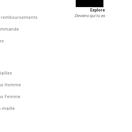
Explore
Deviens qui tu es
t remboursements
commande
es
ailles
ans Homme
ans Femme
a maille