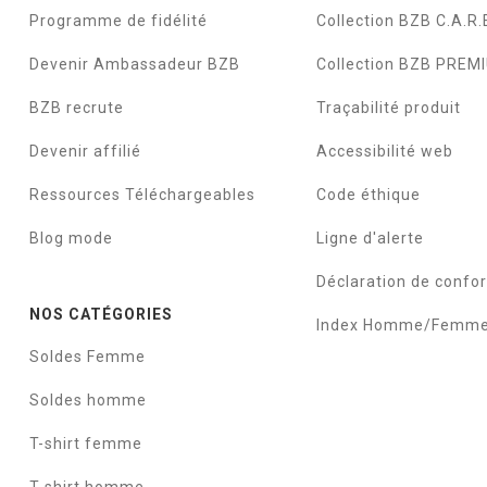
Programme de fidélité
Collection BZB C.A.R.
Devenir Ambassadeur BZB
Collection BZB PREM
BZB recrute
Traçabilité produit
Devenir affilié
Accessibilité web
Ressources Téléchargeables
Code éthique
Blog mode
Ligne d'alerte
Déclaration de confo
NOS CATÉGORIES
Index Homme/Femm
Soldes Femme
Soldes homme
T-shirt femme
T-shirt homme