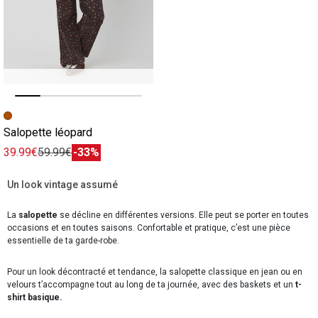
Image précédente
Image suivante
Salopette léopard
39.99€
59.99€
-33%
Un look vintage assumé
La
salopette
se décline en différentes versions. Elle peut se porter en toutes
occasions et en toutes saisons. Confortable et pratique, c’est une pièce
essentielle de ta garde-robe.
Pour un look décontracté et tendance, la salopette classique en jean ou en
velours t’accompagne tout au long de ta journée, avec des baskets et un
t-
shirt basique.