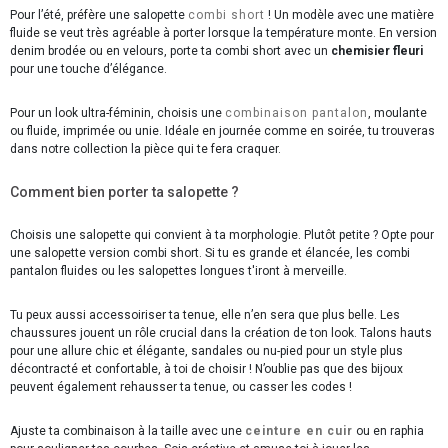
Pour l’été, préfère une salopette
combi short
! Un modèle avec une matière
fluide se veut très agréable à porter lorsque la température monte. En version
denim brodée ou en velours, porte ta combi short avec un
chemisier fleuri
pour une touche d’élégance.
Pour un look ultra-féminin, choisis une
combinaison pantalon
, moulante
ou fluide, imprimée ou unie. Idéale en journée comme en soirée, tu trouveras
dans notre collection la pièce qui te fera craquer.
Comment bien porter ta salopette ?
Choisis une salopette qui convient à ta morphologie. Plutôt petite ? Opte pour
une salopette version combi short. Si tu es grande et élancée, les combi
pantalon fluides ou les salopettes longues t'iront à merveille.
Tu peux aussi accessoiriser ta tenue, elle n’en sera que plus belle. Les
chaussures jouent un rôle crucial dans la création de ton look. Talons hauts
pour une allure chic et élégante, sandales ou nu-pied pour un style plus
décontracté et confortable, à toi de choisir ! N’oublie pas que des bijoux
peuvent également rehausser ta tenue, ou casser les codes !
Ajuste ta combinaison à la taille avec une
ceinture en cuir
ou en raphia