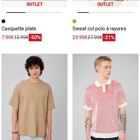
Image précédente
Image suivante
Image précédente
Image suivante
Casquette plate
Sweat col polo à rayures
7.99€
15.99€
-50%
29.99€
37.99€
-21%