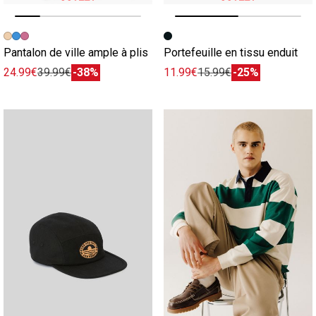
Image précédente
Image suivante
Image précédente
Image suivante
Pantalon de ville ample à plis
Portefeuille en tissu enduit
24.99€
39.99€
-38%
11.99€
15.99€
-25%