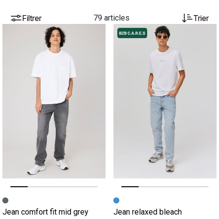
Filtrer
79 articles
Trier
Image précédente
Image suivante
Image précédente
Image suivante
Jean comfort fit mid grey
Jean relaxed bleach