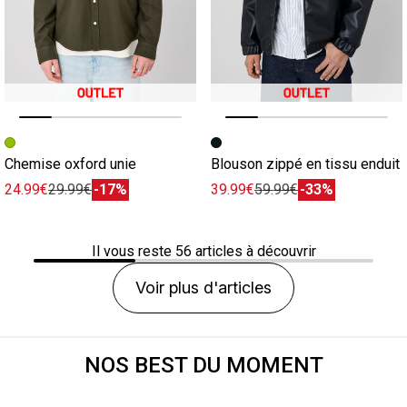
Image précédente
Image suivante
Image précédente
Image suivante
Chemise oxford unie
Blouson zippé en tissu enduit
24.99€
29.99€
-17%
39.99€
59.99€
-33%
Il vous reste
56
articles à découvrir
Voir plus d'articles
NOS BEST DU MOMENT