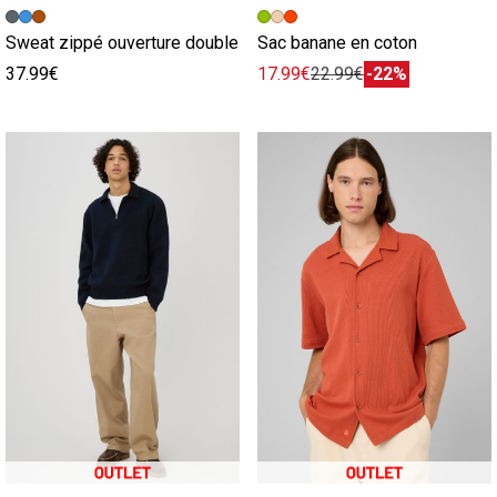
Image précédente
Image suivante
Image précédente
Image suivante
Sweat zippé ouverture double
Sac banane en coton
37.99€
17.99€
22.99€
-22%