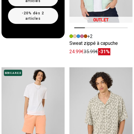
articles
-20% dès 2
articles
Image précédente
Image suivante
+2
Sweat zippé à capuche
24.99€
35.99€
-31%