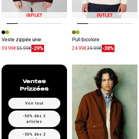
Image précédente
Image suivante
Image précédente
Image suivante
Veste zippée unie
Pull bicolore
39.99€
55.99€
-29%
24.99€
39.99€
-38%
Ventes
Prizzées
Voir tout
-50% dès 2
articles
-30% dès 2