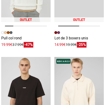
Image précédente
Image suivante
Image précédente
Image suivante
Pull col rond
Lot de 3 boxers unis
19.99€
37.99€
-47%
14.99€
19.99€
-25%