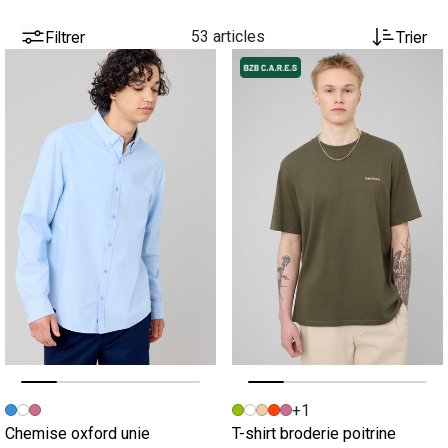
Filtrer
53 articles
Trier
Image précédente
Image suivante
Image précédente
Image suivante
+1
Chemise oxford unie
T-shirt broderie poitrine