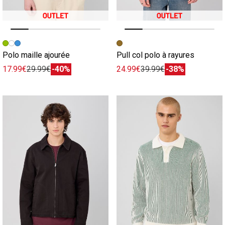
Image précédente
Image suivante
Image précédente
Image suivante
Polo maille ajourée
Pull col polo à rayures
17.99€
29.99€
-40%
24.99€
39.99€
-38%