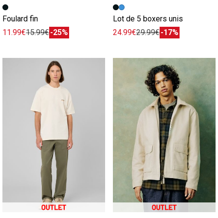
Image précédente
Image suivante
Foulard fin
Lot de 5 boxers unis
11.99€
15.99€
-25%
24.99€
29.99€
-17%