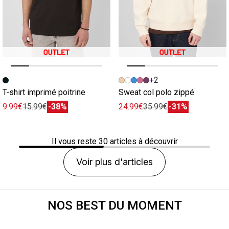
Image précédente
Image suivante
Image précédente
Image suivante
+2
T-shirt imprimé poitrine
Sweat col polo zippé
9.99€
15.99€
-38%
24.99€
35.99€
-31%
Il vous reste
30
articles à découvrir
Voir plus d'articles
NOS BEST DU MOMENT