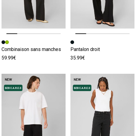
Image précédente
Image suivante
Image précédente
Image suivante
Combinaison sans manches
Pantalon droit
59.99€
35.99€