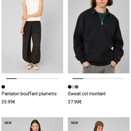
Image précédente
Image suivante
Image précédente
Image suivante
Pantalon bouffant plumetis
Sweat col montant
35.99€
37.99€