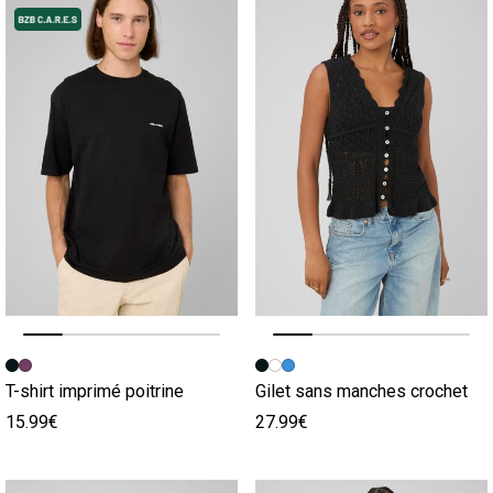
Image précédente
Image suivante
Image précédente
Image suivante
T-shirt imprimé poitrine
Gilet sans manches crochet
15.99€
27.99€