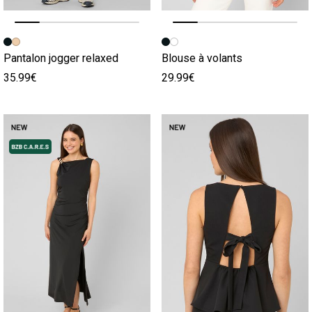
Image précédente
Image suivante
Image précédente
Image suivante
Pantalon jogger relaxed
Blouse à volants
35.99€
29.99€