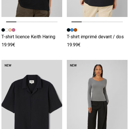
Image précédente
Image suivante
Image précédente
Image suivante
T-shirt licence Keith Haring
T-shirt imprimé devant / dos
19.99€
19.99€