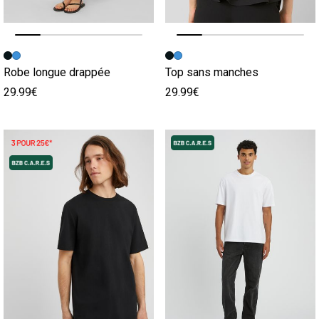
Image précédente
Image suivante
Image précédente
Image suivante
Robe longue drappée
Top sans manches
29.99€
29.99€