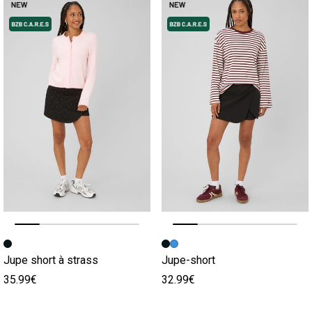
Image précédente
Image suivante
Image précédente
Image suivante
Jupe short à strass
Jupe-short
35.99€
32.99€