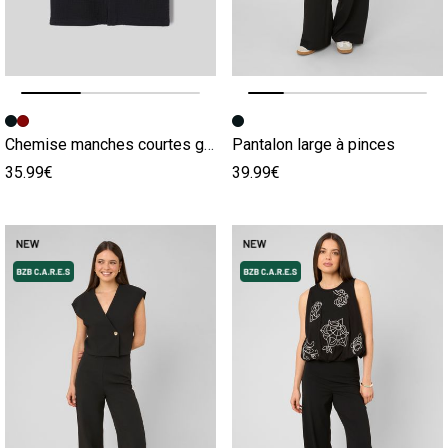
Image précédente
Image suivante
Image précédente
Image suivante
Chemise manches courtes gaze de coton
Pantalon large à pinces
35.99€
39.99€