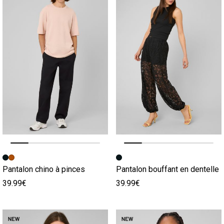
Image précédente
Image suivante
Image précédente
Image suivante
Pantalon chino à pinces
Pantalon bouffant en dentelle
39.99€
39.99€