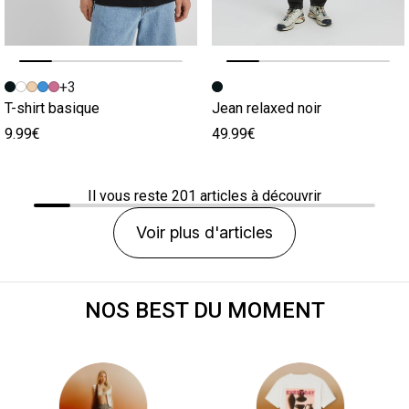
Image précédente
Image suivante
Image précédente
Image suivante
+3
T-shirt basique
Jean relaxed noir
9.99€
49.99€
Il vous reste
201
articles à découvrir
Voir plus d'articles
NOS BEST DU MOMENT