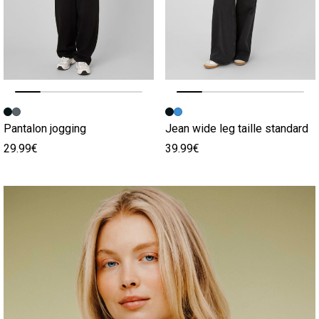
Image précédente
Image suivante
Image précédente
Image suivante
Pantalon jogging
Jean wide leg taille standard
29.99€
39.99€