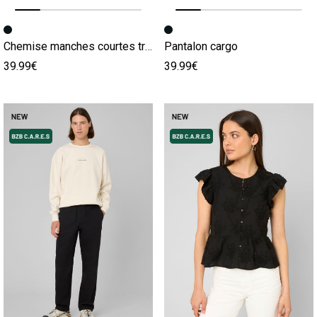
Image précédente
Image suivante
Image précédente
Image suivante
Chemise manches courtes tricot
Pantalon cargo
39.99€
39.99€