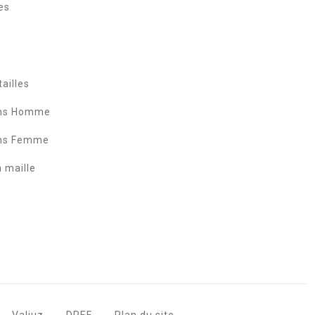
es
ailles
ans Homme
ans Femme
a maille
Valiuz
DPEF
Plan du site