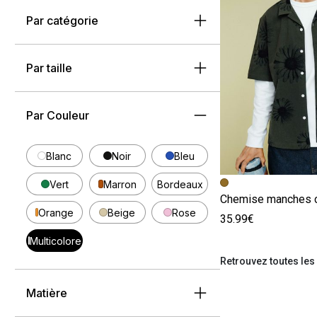
Par catégorie
Par taille
Par Couleur
Blanc
Noir
Bleu
Image précédent
Image suivante
Vert
Marron
Bordeaux
Orange
Beige
Rose
35.99€
Multicolore
Retrouvez toutes le
Matière