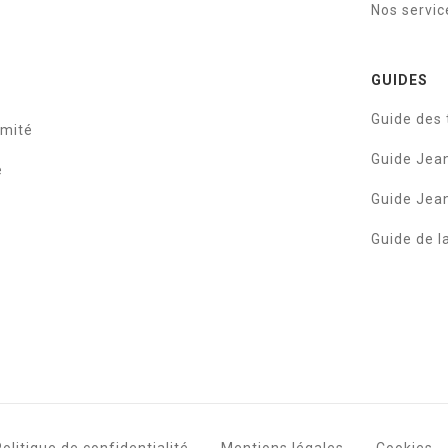
Nos servic
GUIDES
Guide des t
rmité
Guide Je
e
Guide Je
Guide de l
olitique de confidentialité
Mentions légales
Cookies