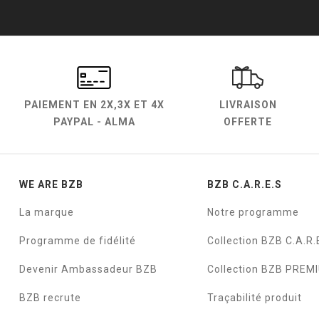
PAIEMENT EN
2X,3X ET 4X
LIVRAISON
PAYPAL - ALMA
OFFERTE
WE ARE BZB
BZB C.A.R.E.S
La marque
Notre programme
Programme de fidélité
Collection BZB C.A.R.
Devenir Ambassadeur BZB
Collection BZB PREM
BZB recrute
Traçabilité produit