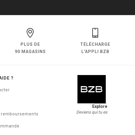
PLUS DE
TÉLÉCHARGE
90 MAGASINS
L'APPLI BZB
AIDE ?
acter
Explore
Deviens qui tu es
t remboursements
commande