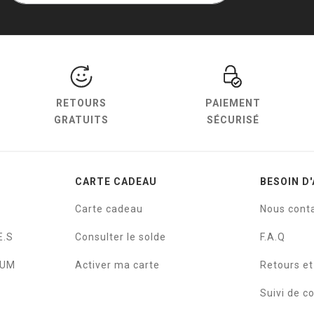
RETOURS
PAIEMENT
GRATUITS
SÉCURISÉ
CARTE CADEAU
BESOIN D'
Carte cadeau
Nous cont
E.S
Consulter le solde
F.A.Q
IUM
Activer ma carte
Retours e
Suivi de 