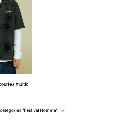
e
Chemise manches courtes multicolore
s catégories "Festival Homme"