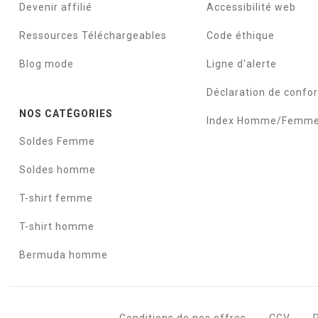
Devenir affilié
Accessibilité web
Ressources Téléchargeables
Code éthique
Blog mode
Ligne d'alerte
Déclaration de confo
NOS CATÉGORIES
Index Homme/Femm
Soldes Femme
Soldes homme
T-shirt femme
T-shirt homme
Bermuda homme
Conditions de nos offres
CGV
P