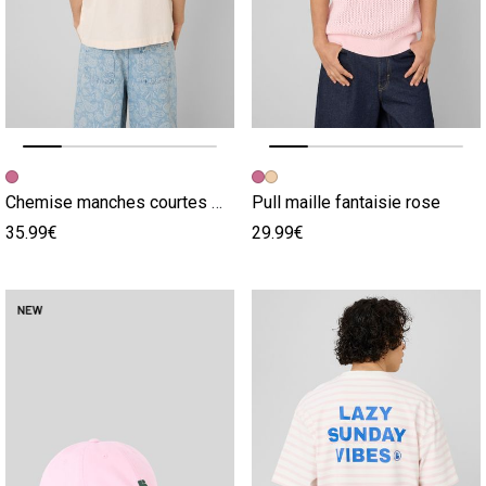
Image précédente
Image suivante
Image précédente
Image suivante
Chemise manches courtes micro carreaux rose
Pull maille fantaisie rose
35.99€
29.99€