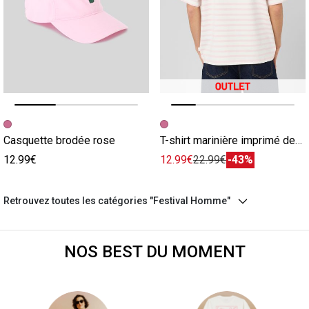
Image précédente
Image suivante
Image précédente
Image suivante
Casquette brodée rose
T-shirt marinière imprimé devant/dos rose
12.99€
12.99€
22.99€
-43%
Retrouvez toutes les catégories "Festival Homme"
NOS BEST DU MOMENT