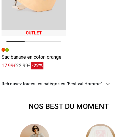
Image précédente
Image suivante
Sac banane en coton orange
17.99€
22.99€
-22%
Retrouvez toutes les catégories "Festival Homme"
NOS BEST DU MOMENT