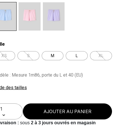
lected
lle
XS
S
M
L
XL
èle : Mesure 1m86, porte du L et 40 (EU)
de des tailles
AJOUTER AU PANIER
ivraison :
sous
2 à 3 jours ouvrés en magasin