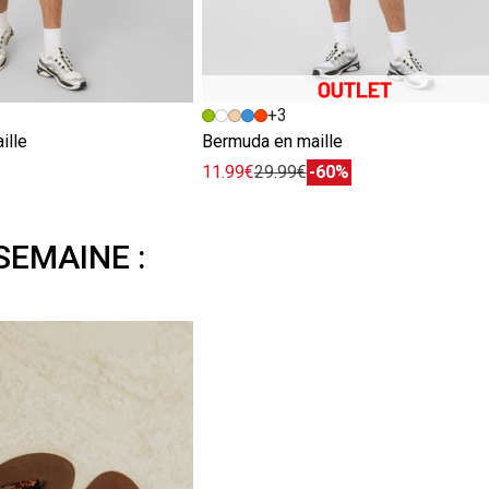
+3
ille
Bermuda en maille
11.99€
29.99€
-60%
SEMAINE :