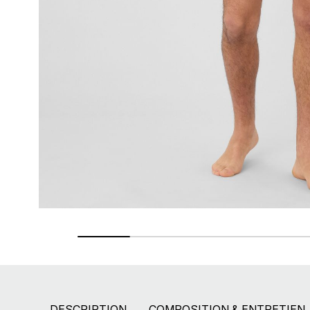
Paiement en 2X - 3X - 4X
Avec Paypal et dès 60€ avec Alma
DESCRIPTION
COMPOSITION & ENTRETIEN