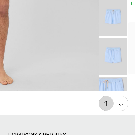
Li
Retours gratuits
Pendant 90 jours
LIVRAISONS & RETOURS