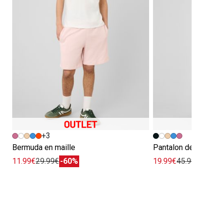
+3
Bermuda en maille
Pantalon de ville fl
11.99€
29.99€
-60%
19.99€
45.99€
-57