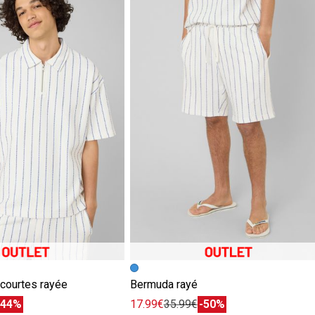
courtes rayée
Bermuda rayé
-44%
17.99€
35.99€
-50%