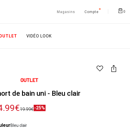
0
Magasins
Compte
OUTLET
VIDÉO LOOK
ort de bain uni - Bleu clair
4.99€
-25%
19.99€
uleur
Bleu clair