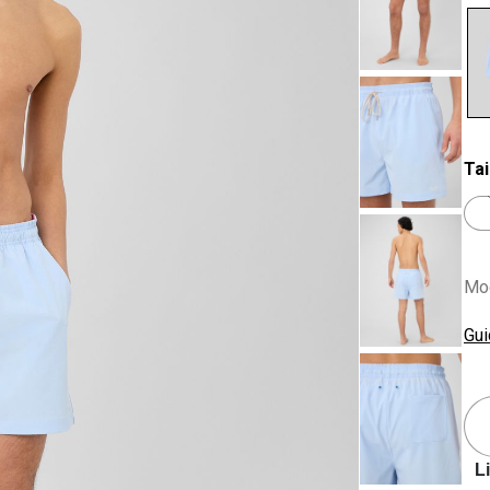
se
Tai
Mod
Gui
L