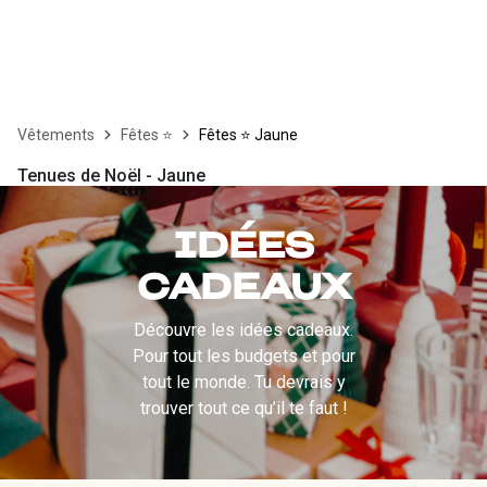
Vêtements
Fêtes ⭐
Fêtes ⭐ Jaune
Tenues de Noël - Jaune
IDÉES
CADEAUX
Découvre les idées cadeaux.
Pour tout les budgets et pour
tout le monde. Tu devrais y
trouver tout ce qu’il te faut !