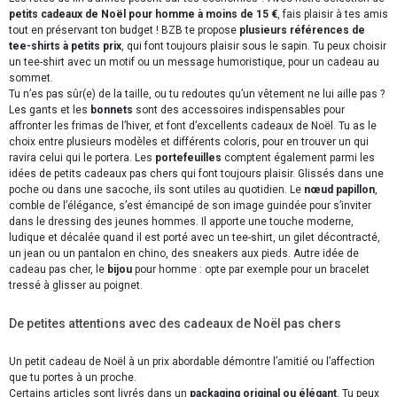
petits cadeaux de Noël pour homme à moins de 15 €
, fais plaisir à tes amis
tout en préservant ton budget ! BZB te propose
plusieurs références de
tee-shirts à petits prix
, qui font toujours plaisir sous le sapin. Tu peux choisir
un tee-shirt avec un motif ou un message humoristique, pour un cadeau au
sommet.
Tu n’es pas sûr(e) de la taille, ou tu redoutes qu’un vêtement ne lui aille pas ?
Les gants et les
bonnets
sont des accessoires indispensables pour
affronter les frimas de l’hiver, et font d’excellents cadeaux de Noël. Tu as le
choix entre plusieurs modèles et différents coloris, pour en trouver un qui
ravira celui qui le portera. Les
portefeuilles
comptent également parmi les
idées de petits cadeaux pas chers qui font toujours plaisir. Glissés dans une
poche ou dans une sacoche, ils sont utiles au quotidien. Le
nœud papillon
,
comble de l’élégance, s’est émancipé de son image guindée pour s’inviter
dans le dressing des jeunes hommes. Il apporte une touche moderne,
ludique et décalée quand il est porté avec un tee-shirt, un gilet décontracté,
un jean ou un pantalon en chino, des sneakers aux pieds. Autre idée de
cadeau pas cher, le
bijou
pour homme : opte par exemple pour un bracelet
tressé à glisser au poignet.
De petites attentions avec des cadeaux de Noël pas chers
Un petit cadeau de Noël à un prix abordable démontre l’amitié ou l’affection
que tu portes à un proche.
Certains articles sont livrés dans un
packaging original ou élégant
. Tu peux