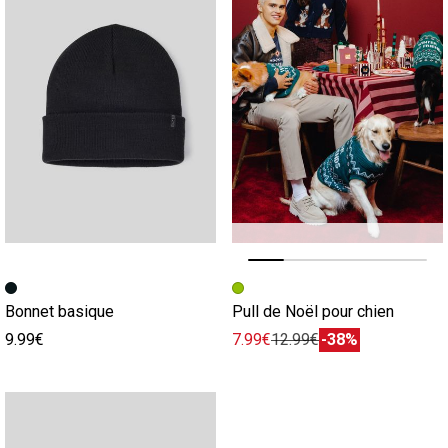
Image précédente
Image suivante
Bonnet basique
Pull de Noël pour chien
9.99€
7.99€
12.99€
-38%