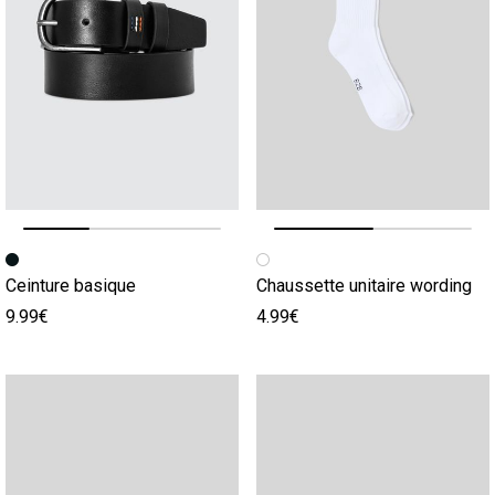
Image précédente
Image suivante
Image précédente
Image suivante
Ceinture basique
Chaussette unitaire wording
9.99€
4.99€