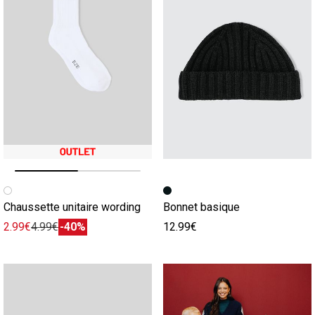
Image précédente
Image suivante
Chaussette unitaire wording
Bonnet basique
2.99€
4.99€
-40%
12.99€